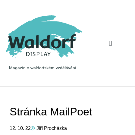
Pohled na věc
Očima rodiče
Magazín o waldorfském vzdělávání
Stránka MailPoet
12. 10. 22
Jiří Procházka