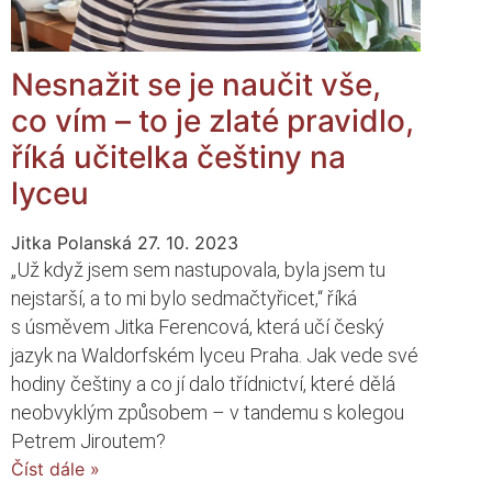
Nesnažit se je naučit vše,
co vím – to je zlaté pravidlo,
říká učitelka češtiny na
lyceu
Jitka Polanská
27. 10. 2023
„Už když jsem sem nastupovala, byla jsem tu
nejstarší, a to mi bylo sedmačtyřicet,“ říká
s úsměvem Jitka Ferencová, která učí český
jazyk na Waldorfském lyceu Praha. Jak vede své
hodiny češtiny a co jí dalo třídnictví, které dělá
neobvyklým způsobem – v tandemu s kolegou
Petrem Jiroutem?
Číst dále »