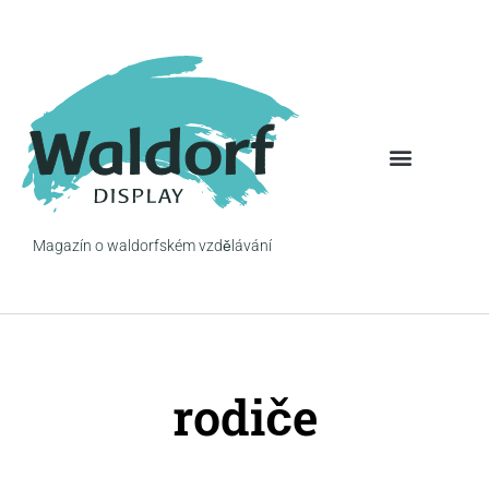
Pohled na věc
Očima rodiče
Magazín o waldorfském vzdělávání
rodiče