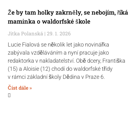
Že by tam holky zakrněly, se nebojím, říká
maminka o waldorfské škole
Jitka Polanská
29. 1. 2026
Lucie Fialová se několik let jako novinářka
zabývala vzděláváním a nyní pracuje jako
redaktorka v nakladatelství. Obě dcery, Františka
(15) a Aloisie (12) chodí do waldorfské třídy
v rámci základní školy Dědina v Praze 6.
Číst dále »