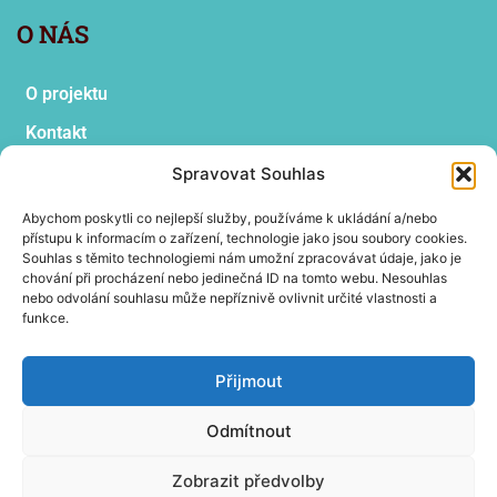
O NÁS
O projektu
Kontakt
Vyhledat
Spravovat Souhlas
Abychom poskytli co nejlepší služby, používáme k ukládání a/nebo
přístupu k informacím o zařízení, technologie jako jsou soubory cookies.
Souhlas s těmito technologiemi nám umožní zpracovávat údaje, jako je
OBSAH PODLE ŠTÍTKŮ
chování při procházení nebo jedinečná ID na tomto webu. Nesouhlas
nebo odvolání souhlasu může nepříznivě ovlivnit určité vlastnosti a
funkce.
antroposofie
den otevřených dveří
digitákní vzdělávání
divadlo
dramatická výchova
dramatizace
epocha
Přijmout
faust
HERMMES
informatika
odborné školy
praktika
Odmítnout
rodiče
ročníková práce
Rudolf Steiner
RVP
sešity
spolek
třídní učitel
waldorfská škola
Zobrazit předvolby