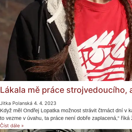
Lákala mě práce strojvedoucího, a
Jitka Polanská
4. 4. 2023
Když měl Ondřej Lopatka možnost strávit čtrnáct dní v ka
to vezme v úvahu, ta práce není dobře zaplacená,“ říká
Číst dále »