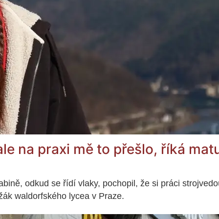
le na praxi mě to přešlo, říká mat
bině, odkud se řídí vlaky, pochopil, že si práci strojve
 žák waldorfského lycea v Praze.