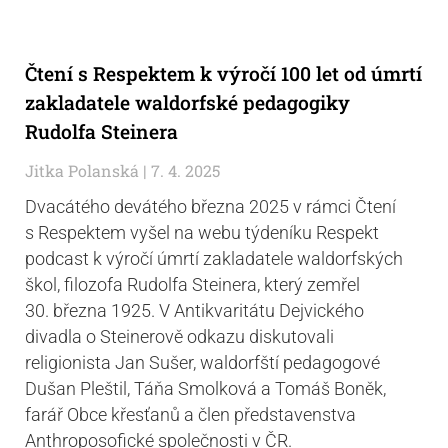
Čtení s Respektem k výročí 100 let od úmrtí
zakladatele waldorfské pedagogiky
Rudolfa Steinera
Jitka Polanská
7. 4. 2025
Dvacátého devátého března 2025 v rámci Čtení
s Respektem vyšel na webu týdeníku Respekt
podcast k výročí úmrtí zakladatele waldorfských
škol, filozofa Rudolfa Steinera, který zemřel
30. března 1925. V Antikvaritátu Dejvického
divadla o Steinerově odkazu diskutovali
religionista Jan Sušer, waldorfští pedagogové
Dušan Pleštil, Táňa Smolková a Tomáš Boněk,
farář Obce křesťanů a člen představenstva
Anthroposofické společnosti v ČR.