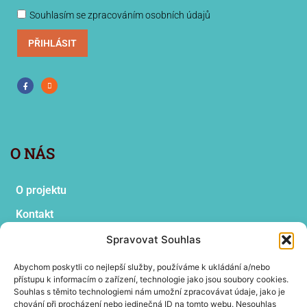
Souhlasím se zpracováním osobních údajů
PŘIHLÁSIT
O NÁS
O projektu
Kontakt
Vyhledat
Spravovat Souhlas
Abychom poskytli co nejlepší služby, používáme k ukládání a/nebo
přístupu k informacím o zařízení, technologie jako jsou soubory cookies.
Souhlas s těmito technologiemi nám umožní zpracovávat údaje, jako je
OBSAH PODLE ŠTÍTKŮ
chování při procházení nebo jedinečná ID na tomto webu. Nesouhlas