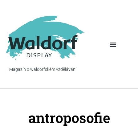
Pohled na věc
Očima rodiče
Magazín o waldorfském vzdělávání
antroposofie