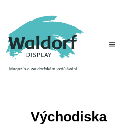
Pohled na věc
Očima rodiče
Magazín o waldorfském vzdělávání
Východiska