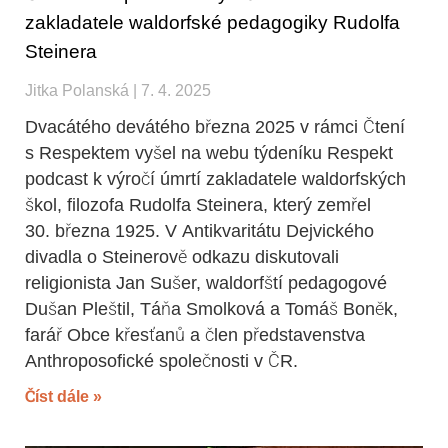
zakladatele waldorfské pedagogiky Rudolfa
Steinera
Jitka Polanská
7. 4. 2025
Dvacátého devátého března 2025 v rámci Čtení
s Respektem vyšel na webu týdeníku Respekt
podcast k výročí úmrtí zakladatele waldorfských
škol, filozofa Rudolfa Steinera, který zemřel
30. března 1925. V Antikvaritátu Dejvického
divadla o Steinerově odkazu diskutovali
religionista Jan Sušer, waldorfští pedagogové
Dušan Pleštil, Táňa Smolková a Tomáš Boněk,
farář Obce křesťanů a člen představenstva
Anthroposofické společnosti v ČR.
Číst dále »