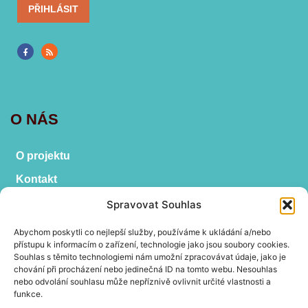
PŘIHLÁSIT
O NÁS
O projektu
Kontakt
Vyhledat
Spravovat Souhlas
Abychom poskytli co nejlepší služby, používáme k ukládání a/nebo
přístupu k informacím o zařízení, technologie jako jsou soubory cookies.
Souhlas s těmito technologiemi nám umožní zpracovávat údaje, jako je
OBSAH PODLE ŠTÍTKŮ
chování při procházení nebo jedinečná ID na tomto webu. Nesouhlas
nebo odvolání souhlasu může nepříznivě ovlivnit určité vlastnosti a
funkce.
antroposofie
den otevřených dveří
digitákní vzdělávání