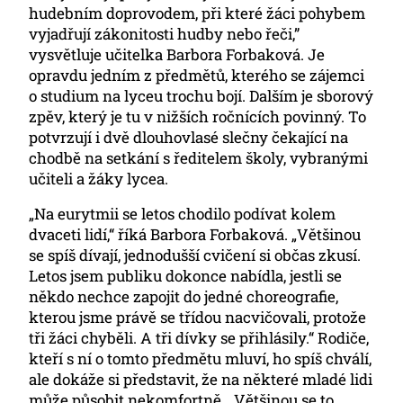
hudebním doprovodem, při které žáci pohybem
vyjadřují zákonitosti hudby nebo řeči,”
vysvětluje učitelka Barbora Forbaková. Je
opravdu jedním z předmětů, kterého se zájemci
o studium na lyceu trochu bojí. Dalším je sborový
zpěv, který je tu v nižších ročnících povinný. To
potvrzují i dvě dlouhovlasé slečny čekající na
chodbě na setkání s ředitelem školy, vybranými
učiteli a žáky lycea.
„Na eurytmii se letos chodilo podívat kolem
dvaceti lidí,“ říká Barbora Forbaková. „Většinou
se spíš dívají, jednodušší cvičení si občas zkusí.
Letos jsem publiku dokonce nabídla, jestli se
někdo nechce zapojit do jedné choreografie,
kterou jsme právě se třídou nacvičovali, protože
tři žáci chyběli. A tři dívky se přihlásily.“ Rodiče,
kteří s ní o tomto předmětu mluví, ho spíš chválí,
ale dokáže si představit, že na některé mladé lidi
může působit nekomfortně. „Většinou se to