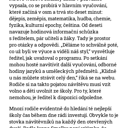
vypsala, co se probírá v hlavním vyučování,
které začíná v osm a trvá sto deset minut:
dějepis, zeměpis, matematika, hudba, chemie,
fyzika, kulturní epochy, čeština. Od deseti
navazuje hodinová informační schůzka
s ředitelem, pár učiteli a žáky. Tady je prostor
pro otázky a odpovědi. „Děláme to schválně poté,
co už byli ve výuce a viděli náš styl,“ vysvětluje
ředitel, jak uvažoval o programu. Po setkání
mohou hosté navštívit další vyučování, odborné
hodiny jazyků a uměleckých předmětů. „Klidně
u nás můžete strávit celý den,“ říká se na webu.
Rodiče si na takto pojatou návštěvu musí vzít
volno a děti uvolnit ze školy. Pro ty, které
nemohou, je ředitel k dispozici odpoledne.
Mnozí rodiče evidentně do hledání té nejlepší
školy čas během dne rádi investují. Obvykle to je
stovka návštěvníků na každý den otevřených