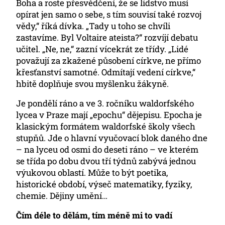
Boha a roste přesvědčení, že se lidstvo musí
opírat jen samo o sebe, s tím souvisí také rozvoj
vědy,“ říká dívka. „Tady u toho se chvíli
zastavíme. Byl Voltaire ateista?“ rozvíjí debatu
učitel. „Ne, ne,“ zazní vícekrát ze třídy. „Lidé
považují za zkažené působení církve, ne přímo
křesťanství samotné. Odmítají vedení církve,“
hbitě doplňuje svou myšlenku žákyně.
Je pondělí ráno a ve 3. ročníku waldorfského
lycea v Praze mají „epochu“ dějepisu. Epocha je
klasickým formátem waldorfské školy všech
stupňů. Jde o hlavní vyučovací blok daného dne
– na lyceu od osmi do deseti ráno – ve kterém
se třída po dobu dvou tří týdnů zabývá jednou
výukovou oblastí. Může to být poetika,
historické období, výseč matematiky, fyziky,
chemie. Dějiny umění…
Čím déle to dělám, tím méně mi to vadí