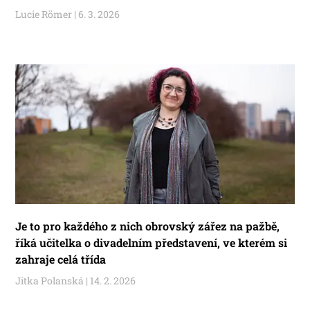
Lucie Römer
6. 3. 2026
Je to pro každého z nich obrovský zářez na pažbě,
říká učitelka o divadelním představení, ve kterém si
zahraje celá třída
Jitka Polanská
14. 2. 2026