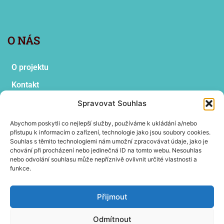
O NÁS
O projektu
Kontakt
Vyhledat
Spravovat Souhlas
Abychom poskytli co nejlepší služby, používáme k ukládání a/nebo
přístupu k informacím o zařízení, technologie jako jsou soubory cookies.
Souhlas s těmito technologiemi nám umožní zpracovávat údaje, jako je
OBSAH PODLE ŠTÍTKŮ
chování při procházení nebo jedinečná ID na tomto webu. Nesouhlas
nebo odvolání souhlasu může nepříznivě ovlivnit určité vlastnosti a
funkce.
antroposofie
den otevřených dveří
digitákní vzdělávání
divadlo
dramatická výchova
dramatizace
epocha
Přijmout
faust
HERMMES
informatika
odborné školy
praktika
Odmítnout
rodiče
ročníková práce
Rudolf Steiner
RVP
sešity