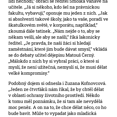
lidí nechodí,“ obrací se ředitel Smolka váhavě na
učitele. „Já si někoho, kdo šel na právnickou
fakultu, vybavuji,“ oponuje mu jeden z nich. „Jak
si absolventi takové školy, jako ta vaše, poradí ve
škatulkovém světě, v korporátu, například,“
zkoumá dále tatínek. „Nám nejde o to, aby se
někam vešli, ale aby se našli,“ říká lakonicky
ředitel. „Je pravda, že naši žáci si hledají
zaměstnání, které jim bude dávat smysl,“ vkládá
se do debaty učitel dějepisu Matouš Černý.
„Málokdo z nich by si vybral práci, o které si
myslí, že není užitečná, nemyslí si, že musí dělat
velké kompromisy.“
Podobný dojem si odnesla i Zuzana Kofnovcová.
„Jeden ze čtvrťáků nám říkal, že by chtěl dělat
v oblasti ochrany životního prostředí. Někdo
k tomu měl poznámku, že si tam ale nevydělá
moc peněz. A on na to, že chce dělat něco, co ho
bude bavit. Může to vypadat jako mladická