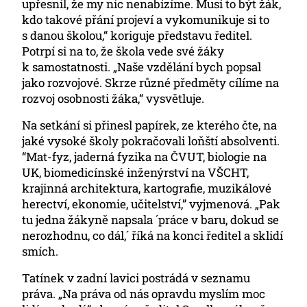
upřesnil, že my nic nenabízíme. Musí to být žák,
kdo takové přání projeví a vykomunikuje si to
s danou školou,“ koriguje představu ředitel.
Potrpí si na to, že škola vede své žáky
k samostatnosti. „Naše vzdělání bych popsal
jako rozvojové. Skrze různé předměty cílíme na
rozvoj osobnosti žáka,“ vysvětluje.
Na setkání si přinesl papírek, ze kterého čte, na
jaké vysoké školy pokračovali loňští absolventi.
“Mat-fyz, jaderná fyzika na ČVUT, biologie na
UK, biomedicínské inženýrství na VŠCHT,
krajinná architektura, kartografie, muzikálové
herectví, ekonomie, učitelství,” vyjmenová. „Pak
tu jedna žákyně napsala ´práce v baru, dokud se
nerozhodnu, co dál,´ říká na konci ředitel a sklidí
smích.
Tatínek v zadní lavici postrádá v seznamu
práva. „Na práva od nás opravdu myslím moc