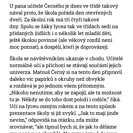
U pana učitele Černého je dnes ve třídě takový
nával proto, že škola pořádá den otevřených
dveří. Za školní rok má tři čtyři takové
dny. Spolu se žáky lycea tak ve třídách sedí na
přidaných židlích i o několik let mladší děti,
ještě školou povinné (ale věkový rozdíl není
moc poznat), a dospělí, kteří je doprovázejí.
Škola se návštěvníkům ukazuje v chodu. Učitelé
normálně učí a příchozí se stávají součástí jejich
univerza. Matouš Černý si na tento den připravil
daleko víc papírků s okruhy než obvykle
a rozdává je po jednom všem přítomným.
„Nikoho nenutíme, aby se zapojil, ale ta možnost
tu je. Někdy se do toho dost položí i rodiče,“ říká.
Učí na lyceu osmým rokem a na tento způsob
prezentace školy si již zvykl. „Jak to mají jinde
nevím,” odpovídá na otázku, zda může
srovnávat, “ale tipnul bych si, že jak to děláme