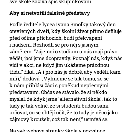
své škole zažívá spíš skupinkování.
Aby si netvořili falešné představy
Podle ředitele lycea Ivana Smolky takový den
otevřených dveří, kdy školní život přímo defiluje
před očima příchozích, budí překvapení
i nadšení. Rozhodli se pro něj s jasným
záměrem. “Zájemci o studium u nás mají právo
vědět, jací jsme doopravdy. Poznají nás, když nás
vidí v akci, ne když jim ukážeme prázdnou
třídu,“ říká. „A i pro nás je dobré, aby věděli, kam
míří,“ dodává. „Vyhneme se tak tomu, že se
k nám přihlásí žáci s poněkud nepřesnými
představami. Občas se stávalo, že si někdo
myslel, že když jsme ´alternativní škola´, tak to
tady je tak volné, že si studenti budou sami
určovat, co se chtějí učit, že to tady je něco jako
zájmový kroužek, což tak není,“ usmívá se.
Na své webové stránky škola v pozvánce