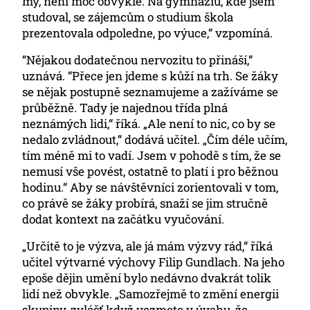
my, není moc obvyklé. Na gymnáziu, kde jsem
studoval, se zájemcům o studium škola
prezentovala odpoledne, po výuce,“ vzpomíná.
“Nějakou dodatečnou nervozitu to přináší,”
uznává. “Přece jen jdeme s kůží na trh. Se žáky
se nějak postupně seznamujeme a zažíváme se
průběžně. Tady je najednou třída plná
neznámých lidi,“ říká. „Ale není to nic, co by se
nedalo zvládnout,“ dodává učitel. „Čím déle učím,
tím méně mi to vadí. Jsem v pohodě s tím, že se
nemusí vše povést, ostatně to platí i pro běžnou
hodinu.“ Aby se návštěvníci zorientovali v tom,
co právě se žáky probírá, snaží se jim stručně
dodat kontext na začátku vyučování.
„Určitě to je výzva, ale já mám výzvy rád,“ říká
učitel výtvarné výchovy Filip Gundlach. Na jeho
epoše dějin umění bylo nedávno dvakrát tolik
lidí než obvykle. „Samozřejmě to změní energii
skupiny, zvlášť když vezmete v úvahu, že