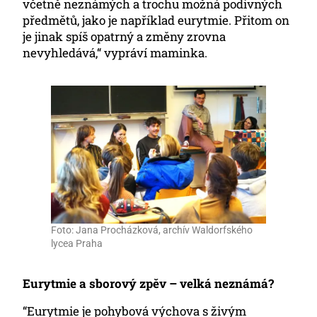
včetně neznámých a trochu možná podivných
předmětů, jako je například eurytmie. Přitom on
je jinak spíš opatrný a změny zrovna
nevyhledává,“ vypráví maminka.
Foto: Jana Procházková, archív Waldorfského
lycea Praha
Eurytmie a sborový zpěv – velká neznámá?
“Eurytmie je pohybová výchova s živým