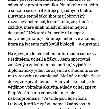
odbourá v prvním ročníku. Na nikoho netlačím
a snažím se ošetřit zdroje případných bloků.
Eurytmie stejně jako sbor mají obrovský
rozvojový potenciál, kromě toho, že přinášejí
zážitky, které jinak mladým lidem nejsou
dostupné.“ Některé děti podle ní naopak
eurytmie přitahuje. Zmiňuje neteř své známé,
která na lyceum míří kvůli biologii – a eurytmii.
Na zpěv přijde řeč během informační schůzky
s ředitelem, učiteli a žáky. „Jsem sportovně
založený a zpívání mi nic neříká,“ vyjadřuje
diplomaticky jeden ze zájemců o studium, co se
mu v rozvrhu nezamlouvá. Možná v naději, že se
dozví, že zpívat nemusí. V jiných školách je to
většinou volitelná aktivita. Mladý učitel zpěvu
Filip Vosáhlo mu odpovídá mile, ale
nekompromisně. “Ve třídě jsou lidé různí,
i takoví, kteří ke zpěvu nemají žádný vztah –