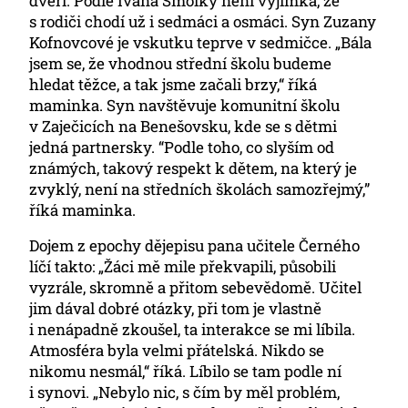
dveří. Podle Ivana Smolky není výjimka, že
s rodiči chodí už i sedmáci a osmáci. Syn Zuzany
Kofnovcové je vskutku teprve v sedmičce. „Bála
jsem se, že vhodnou střední školu budeme
hledat těžce, a tak jsme začali brzy,“ říká
maminka. Syn navštěvuje komunitní školu
v Zaječicích na Benešovsku, kde se s dětmi
jedná partnersky. “Podle toho, co slyším od
známých, takový respekt k dětem, na který je
zvyklý, není na středních školách samozřejmý,”
říká maminka.
Dojem z epochy dějepisu pana učitele Černého
líčí takto: „Žáci mě mile překvapili, působili
vyzrále, skromně a přitom sebevědomě. Učitel
jim dával dobré otázky, při tom je vlastně
i nenápadně zkoušel, ta interakce se mi líbila.
Atmosféra byla velmi přátelská. Nikdo se
nikomu nesmál,“ říká. Líbilo se tam podle ní
i synovi. „Nebylo nic, s čím by měl problém,