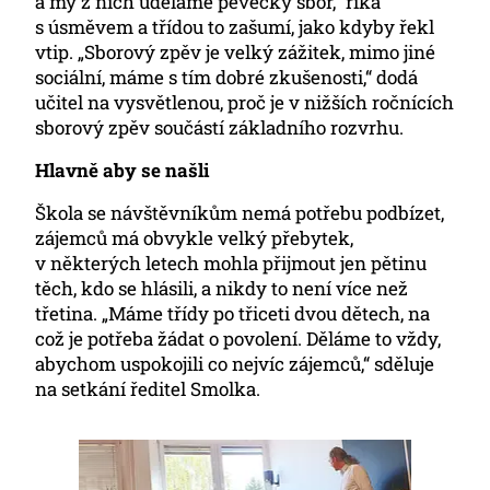
a my z nich uděláme pěvecký sbor,“ říká
s úsměvem a třídou to zašumí, jako kdyby řekl
vtip. „Sborový zpěv je velký zážitek, mimo jiné
sociální, máme s tím dobré zkušenosti,“ dodá
učitel na vysvětlenou, proč je v nižších ročnících
sborový zpěv součástí základního rozvrhu.
Hlavně aby se našli
Škola se návštěvníkům nemá potřebu podbízet,
zájemců má obvykle velký přebytek,
v některých letech mohla přijmout jen pětinu
těch, kdo se hlásili, a nikdy to není více než
třetina. „Máme třídy po třiceti dvou dětech, na
což je potřeba žádat o povolení. Děláme to vždy,
abychom uspokojili co nejvíc zájemců,“ sděluje
na setkání ředitel Smolka.