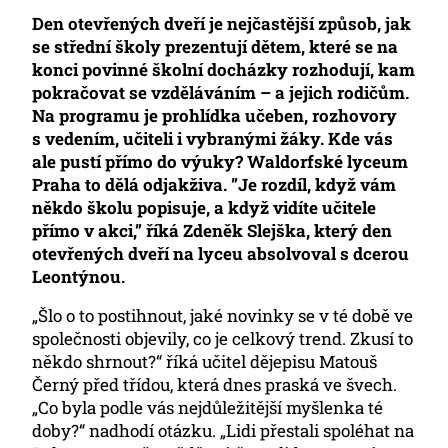
Den otevřených dveří je nejčastější způsob, jak
se střední školy prezentují dětem, které se na
konci povinné školní docházky rozhodují, kam
pokračovat se vzděláváním – a jejich rodičům.
Na programu je prohlídka učeben, rozhovory
s vedením, učiteli i vybranými žáky. Kde vás
ale pustí přímo do výuky? Waldorfské lyceum
Praha to dělá odjakživa. ”Je rozdíl, když vám
někdo školu popisuje, a když vidíte učitele
přímo v akci,” říká Zdeněk Slejška, který den
otevřených dveří na lyceu absolvoval s dcerou
Leontýnou.
„Šlo o to postihnout, jaké novinky se v té době ve
společnosti objevily, co je celkový trend. Zkusí to
někdo shrnout?“ říká učitel dějepisu Matouš
Černý před třídou, která dnes praská ve švech.
„Co byla podle vás nejdůležitější myšlenka té
doby?“ nadhodí otázku. „Lidi přestali spoléhat na