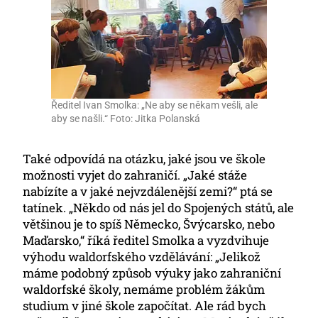
Ředitel Ivan Smolka: „Ne aby se někam vešli, ale
aby se našli.“ Foto: Jitka Polanská
Také odpovídá na otázku, jaké jsou ve škole
možnosti vyjet do zahraničí. „Jaké stáže
nabízíte a v jaké nejvzdálenější zemi?“ ptá se
tatínek. „Někdo od nás jel do Spojených států, ale
většinou je to spíš Německo, Švýcarsko, nebo
Maďarsko,“ říká ředitel Smolka a vyzdvihuje
výhodu waldorfského vzdělávání: „Jelikož
máme podobný způsob výuky jako zahraniční
waldorfské školy, nemáme problém žákům
studium v jiné škole započítat. Ale rád bych