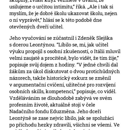
usilujeme o určitou intimitu,“ říká. „Ale i tak si
myslím, že je dobré školu ukazovat školu, nejen
o ní vyprávět,“ hlásí se k této podobě dne
otevřených dveří učitel.
Jeho vyučování se zúčastnil i Zdeněk Slejška
s dcerou Leontýnou. “Líbilo se, mi, jak učitel
výuku propojil s osobní zkušeností, o Itálii mluvil
velmi zaujatě a procítěně, bylo vidět, že tím žije,”
popisuje svůj dojem z hodiny. “V jedné chvíli dal
žákům za úkol diskutovat o dvou protichůdných
názorech, takže historický exkurz se změnil
v argumentační cvičení, užitečné pro rozvíjení
osobních skills, kompetencí,” popisuje, co viděl.
Vzděláváním se dlouhodobě zabývá ve svém
profesním životě, aktuálně stojí v čele
Nadačního fondu Eduzměna. Jeho dceři
Leontýně se zase nejvíc líbilo, jak se spolužáci
po příchodu hezky zdravili, všichni se všemi. Ve