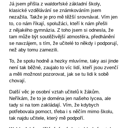
Já jsem přišla z waldorfské základní školy,
klasické vzdělávání se známkováním jsem
nezažila. Takže je pro mě těžší srovnávat. Vím jen
to, co nám říkají, spolužáci, kteří k nám přešli
z nějakého gymnázia. Z toho jsem si odnesla, že
tam může být soutěživější atmosféra, předhánění
se navzájem, s tím, že učitelé to někdy i podporují,
než aby tomu zamezili.
To, že spolu hodně a hezky mluvíme, taky asi jinde
není tak běžné, zaujalo to víc lidí, kteří jsou zvenčí
a měli možnost pozorovat, jak se tu lidi k sobě
chovají.
Další věc je osobní vztah učitelů k žákům.
Neříkám, že to je doména jen našeho lycea, ale
tady si na tom zakládají. Vím, že kdybych
potřebovala pomoct, třeba i s něčím mimo školu,
tak najdu učitele, který mě podpoří.