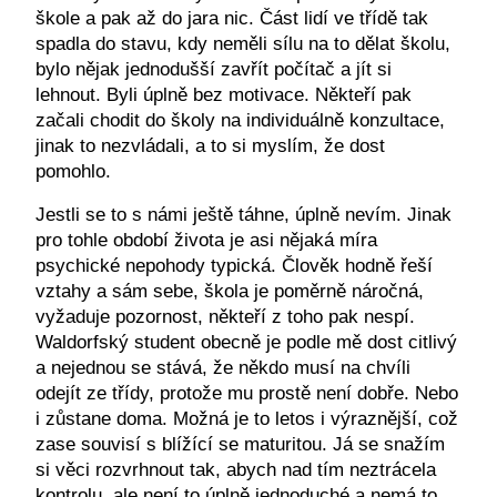
škole a pak až do jara nic. Část lidí ve třídě tak
spadla do stavu, kdy neměli sílu na to dělat školu,
bylo nějak jednodušší zavřít počítač a jít si
lehnout. Byli úplně bez motivace. Někteří pak
začali chodit do školy na individuálně konzultace,
jinak to nezvládali, a to si myslím, že dost
pomohlo.
Jestli se to s námi ještě táhne, úplně nevím. Jinak
pro tohle období života je asi nějaká míra
psychické nepohody typická. Člověk hodně řeší
vztahy a sám sebe, škola je poměrně náročná,
vyžaduje pozornost, někteří z toho pak nespí.
Waldorfský student obecně je podle mě dost citlivý
a nejednou se stává, že někdo musí na chvíli
odejít ze třídy, protože mu prostě není dobře. Nebo
i zůstane doma. Možná je to letos i výraznější, což
zase souvisí s blížící se maturitou. Já se snažím
si věci rozvrhnout tak, abych nad tím neztrácela
kontrolu, ale není to úplně jednoduché a nemá to