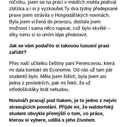
ročníku, jsem se na práci v médiích mohla podívat
zblízka a i si ji vyzkoušet.Ty dva týdny předepsané
praxe jsem strávila v Hospodářských novinách.
Byla jsem vržená do provozu, dostala jsem
možnost i sama něco napsat, což bylo skvělé –
díky tomu si to umím lépe představit.
Jak se vám podařilo si takovou luxusní praxi
zařídit?
Přes naší učitelku češtiny paní Ferencovou, která
mi dala kontakt do Economie. Od nás už tam pár
studentů bylo. Měla jsem štěstí, byla jsem asi
jedna z posledních, pak mi řekli, že už
středoškoláky brát nebudou.
Novináři pracují pod tlakem, je to jedno z nejvíc
stresujících povolání. Přijde mi, že waldorfský
student obvykle přemýšlí o tom, co práce,
kterou si vybere, udělá s jeho životem.