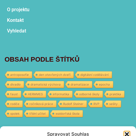
O projektu
Kontakt
Vyhledat
OBSAH PODLE ŠTÍTKŮ
antroposofie
den otevřených dveří
digitákní vzdělávání
divadlo
dramatická výchova
dramatizace
epocha
faust
HERMMES
informatika
odborné školy
praktika
rodiče
ročníková práce
Rudolf Steiner
RVP
sešity
spolek
třídní učitel
waldorfská škola
Spravovat Souhlas