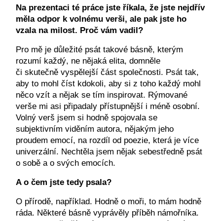
Na prezentaci té práce jste říkala, že jste nejdřív
měla odpor k volnému verši, ale pak jste ho
vzala na milost. Proč vám vadil?
Pro mě je důležité psát takové básně, kterým
rozumí každý, ne nějaká elita, domněle
či skutečně vyspělejší část společnosti. Psát tak,
aby to mohl číst kdokoli, aby si z toho každý mohl
něco vzít a nějak se tím inspirovat. Rýmované
verše mi asi připadaly přístupnější i méně osobní.
Volný verš jsem si hodně spojovala se
subjektivním viděním autora, nějakým jeho
proudem emocí, na rozdíl od poezie, která je více
univerzální. Nechtěla jsem nějak sebestředně psát
o sobě a o svých emocích.
A o čem jste tedy psala?
O přírodě, například. Hodně o moři, to mám hodně
ráda. Některé básně vyprávěly příběh námořníka.