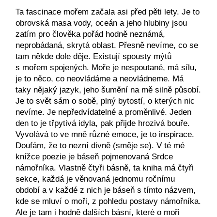
Ta fascinace mořem začala asi před pěti lety. Je to
obrovská masa vody, oceán a jeho hlubiny jsou
zatím pro člověka pořád hodně neznámá,
neprobádaná, skrytá oblast. Přesně nevíme, co se
tam někde dole děje. Existují spousty mýtů
s mořem spojených. Moře je nespoutané, má sílu,
je to něco, co neovládáme a neovládneme. Má
taky nějaký jazyk, jeho šumění na mě silně působí.
Je to svět sám o sobě, plný bytostí, o kterých nic
nevíme. Je nepředvídatelné a proměnlivé. Jeden
den to je třpytivá idyla, pak přijde hrozivá bouře.
Vyvolává to ve mně různé emoce, je to inspirace.
Doufám, že to nezní divně (směje se). V té mé
knížce poezie je báseň pojmenovaná Srdce
námořníka. Vlastně čtyři básně, ta kniha má čtyři
sekce, každá je věnovaná jednomu ročnímu
období a v každé z nich je báseň s tímto názvem,
kde se mluví o moři, z pohledu postavy námořníka.
Ale je tam i hodně dalších básní, které o moři