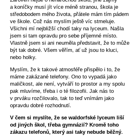
a koníčky musí jít více méně stranou, škola je
středobodem mého života, přátele mám tím pádem
ve škole. Což nás myslím ještě víc stmeluje.
Všichni mí nejbližší chodí taky na lyceum. Našla
jsem si tam opravdu pro sebe příjemné místo.
Vlastně jsem si ani neuměla představit, že to může
být tak dobré. Všem věřím, ať už jsou to kluci,
nebo holky.
Myslím, že k takové atmosféře přispělo i to, že
máme zakázané telefony. Ono to vypadá jako
maličkost, ale není, vytváří to prostor a my spolu
pak mluvíme, třeba i o té filozofii. Jak nás to
v prváku rozčilovalo, tak to teď vnímám jako
opravdu dobré rozhodnutí.
V čem si myslíte, že se waldorfské lyceum liší
od jiných škol, třeba gymnázií? Kromě toho
zákazu telefonů, který asi taky nebude běžný.