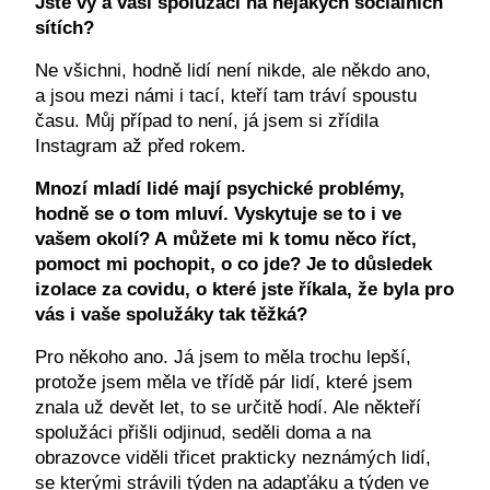
Jste vy a vaši spolužáci na nějakých sociálních
sítích?
Ne všichni, hodně lidí není nikde, ale někdo ano,
a jsou mezi námi i tací, kteří tam tráví spoustu
času. Můj případ to není, já jsem si zřídila
Instagram až před rokem.
Mnozí mladí lidé mají psychické problémy,
hodně se o tom mluví. Vyskytuje se to i ve
vašem okolí? A můžete mi k tomu něco říct,
pomoct mi pochopit, o co jde? Je to důsledek
izolace za covidu, o které jste říkala, že byla pro
vás i vaše spolužáky tak těžká?
Pro někoho ano. Já jsem to měla trochu lepší,
protože jsem měla ve třídě pár lidí, které jsem
znala už devět let, to se určitě hodí. Ale někteří
spolužáci přišli odjinud, seděli doma a na
obrazovce viděli třicet prakticky neznámých lidí,
se kterými strávili týden na adapťáku a týden ve