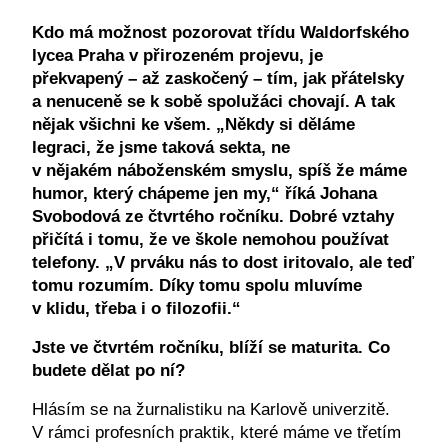
Kdo má možnost pozorovat třídu Waldorfského
lycea Praha v přirozeném projevu, je
překvapený – až zaskočený – tím, jak přátelsky
a nenuceně se k sobě spolužáci chovají. A tak
nějak všichni ke všem. „Někdy si děláme
legraci, že jsme taková sekta, ne
v nějakém náboženském smyslu, spíš že máme
humor, který chápeme jen my,“ říká Johana
Svobodová ze čtvrtého ročníku. Dobré vztahy
přičítá i tomu, že ve škole nemohou používat
telefony. „V prváku nás to dost iritovalo, ale teď
tomu rozumím. Díky tomu spolu mluvíme
v klidu, třeba i o filozofii.“
Jste ve čtvrtém ročníku, blíží se maturita. Co
budete dělat po ní?
Hlásím se na žurnalistiku na Karlově univerzitě.
V rámci profesních praktik, které máme ve třetím