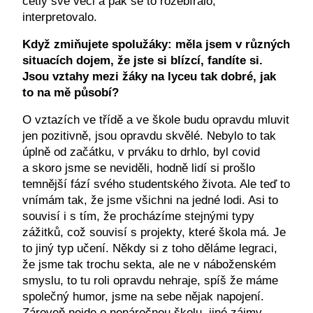
četly své věci a pak se to rozebíralo,
interpretovalo.
Když zmiňujete spolužáky: měla jsem v různých
situacích dojem, že jste si blízcí, fandíte si.
Jsou vztahy mezi žáky na lyceu tak dobré, jak
to na mě působí?
O vztazích ve třídě a ve škole budu opravdu mluvit
jen pozitivně, jsou opravdu skvělé. Nebylo to tak
úplně od začátku, v prváku to drhlo, byl covid
a skoro jsme se neviděli, hodně lidí si prošlo
temnější fází svého studentského života. Ale teď to
vnímám tak, že jsme všichni na jedné lodi. Asi to
souvisí i s tím, že procházíme stejnými typy
zážitků, což souvisí s projekty, které škola má. Je
to jiný typ učení. Někdy si z toho děláme legraci,
že jsme tak trochu sekta, ale ne v náboženském
smyslu, to tu roli opravdu nehraje, spíš že máme
společný humor, jsme na sebe nějak napojení.
Zároveň nejde o nenáročnou školu, jiné zájmy