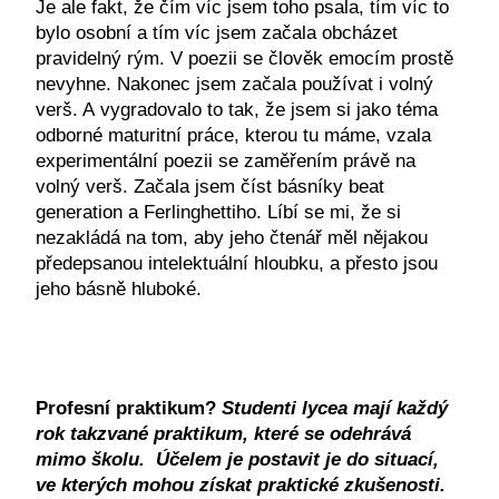
Je ale fakt, že čím víc jsem toho psala, tím víc to
bylo osobní a tím víc jsem začala obcházet
pravidelný rým. V poezii se člověk emocím prostě
nevyhne. Nakonec jsem začala používat i volný
verš. A vygradovalo to tak, že jsem si jako téma
odborné maturitní práce, kterou tu máme, vzala
experimentální poezii se zaměřením právě na
volný verš. Začala jsem číst básníky beat
generation a Ferlinghettiho. Líbí se mi, že si
nezakládá na tom, aby jeho čtenář měl nějakou
předepsanou intelektuální hloubku, a přesto jsou
jeho básně hluboké.
Profesní praktikum?
Studenti lycea mají každý
rok takzvané praktikum, které se odehrává
mimo školu. Účelem je postavit je do situací,
ve kterých mohou získat praktické zkušenosti.