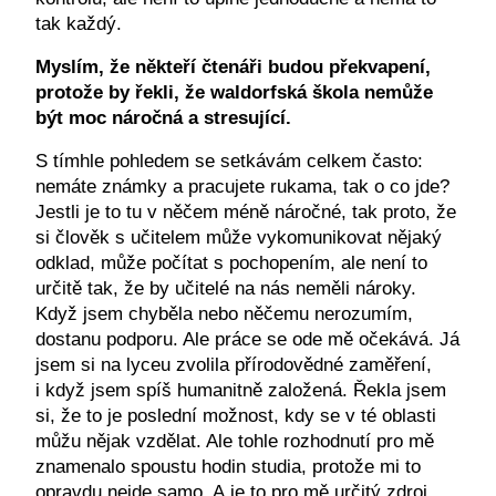
tak každý.
Myslím, že někteří čtenáři budou překvapení,
protože by řekli, že waldorfská škola nemůže
být moc náročná a stresující.
S tímhle pohledem se setkávám celkem často:
nemáte známky a pracujete rukama, tak o co jde?
Jestli je to tu v něčem méně náročné, tak proto, že
si člověk s učitelem může vykomunikovat nějaký
odklad, může počítat s pochopením, ale není to
určitě tak, že by učitelé na nás neměli nároky.
Když jsem chyběla nebo něčemu nerozumím,
dostanu podporu. Ale práce se ode mě očekává. Já
jsem si na lyceu zvolila přírodovědné zaměření,
i když jsem spíš humanitně založená. Řekla jsem
si, že to je poslední možnost, kdy se v té oblasti
můžu nějak vzdělat. Ale tohle rozhodnutí pro mě
znamenalo spoustu hodin studia, protože mi to
opravdu nejde samo. A je to pro mě určitý zdroj