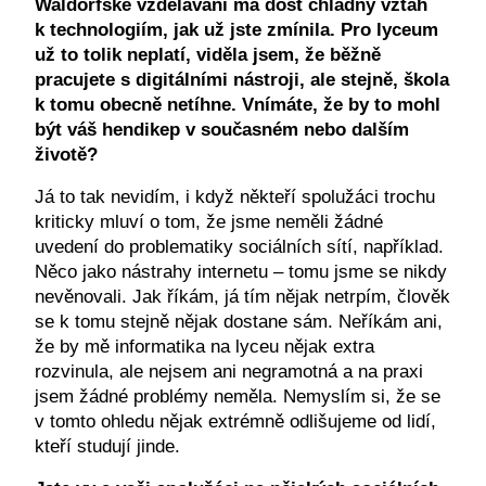
Waldorfské vzdělávání má dost chladný vztah
k technologiím, jak už jste zmínila. Pro lyceum
už to tolik neplatí, viděla jsem, že běžně
pracujete s digitálními nástroji, ale stejně, škola
k tomu obecně netíhne. Vnímáte, že by to mohl
být váš hendikep v současném nebo dalším
životě?
Já to tak nevidím, i když někteří spolužáci trochu
kriticky mluví o tom, že jsme neměli žádné
uvedení do problematiky sociálních sítí, například.
Něco jako nástrahy internetu – tomu jsme se nikdy
nevěnovali. Jak říkám, já tím nějak netrpím, člověk
se k tomu stejně nějak dostane sám. Neříkám ani,
že by mě informatika na lyceu nějak extra
rozvinula, ale nejsem ani negramotná a na praxi
jsem žádné problémy neměla. Nemyslím si, že se
v tomto ohledu nějak extrémně odlišujeme od lidí,
kteří studují jinde.