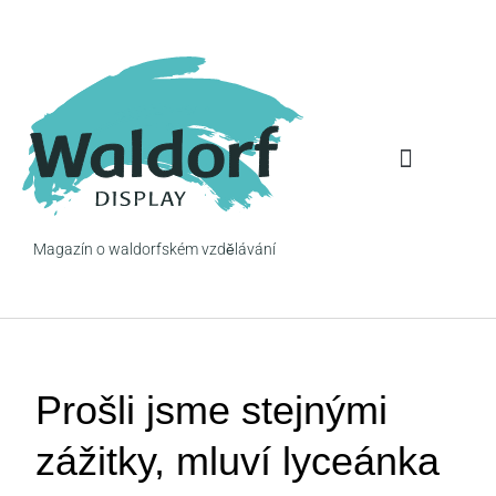
Pohled na věc
Očima rodiče
Magazín o waldorfském vzdělávání
Prošli jsme stejnými
zážitky, mluví lyceánka