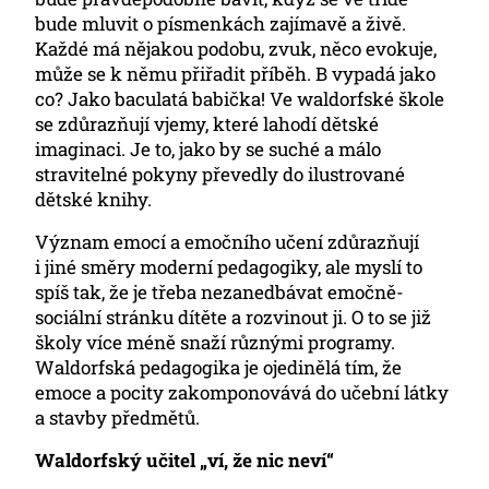
bude mluvit o písmenkách zajímavě a živě.
Každé má nějakou podobu, zvuk, něco evokuje,
může se k němu přiřadit příběh. B vypadá jako
co? Jako baculatá babička! Ve waldorfské škole
se zdůrazňují vjemy, které lahodí dětské
imaginaci. Je to, jako by se suché a málo
stravitelné pokyny převedly do ilustrované
dětské knihy.
Význam emocí a emočního učení zdůrazňují
i jiné směry moderní pedagogiky, ale myslí to
spíš tak, že je třeba nezanedbávat emočně-
sociální stránku dítěte a rozvinout ji. O to se již
školy více méně snaží různými programy.
Waldorfská pedagogika je ojedinělá tím, že
emoce a pocity zakomponovává do učební látky
a stavby předmětů.
Waldorfský učitel „ví, že nic neví“