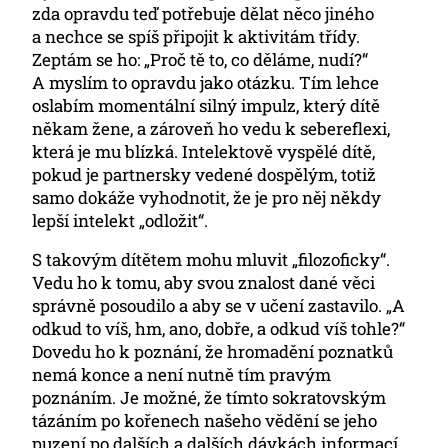
zda opravdu teď potřebuje dělat něco jiného
a nechce se spíš připojit k aktivitám třídy.
Zeptám se ho: „Proč tě to, co děláme, nudí?“
A myslím to opravdu jako otázku. Tím lehce
oslabím momentální silný impulz, který dítě
někam žene, a zároveň ho vedu k sebereflexi,
která je mu blízká. Intelektově vyspělé dítě,
pokud je partnersky vedené dospělým, totiž
samo dokáže vyhodnotit, že je pro něj někdy
lepší intelekt „odložit“.
S takovým dítětem mohu mluvit „filozoficky“.
Vedu ho k tomu, aby svou znalost dané věci
správně posoudilo a aby se v učení zastavilo. „A
odkud to víš, hm, ano, dobře, a odkud víš tohle?“
Dovedu ho k poznání, že hromadění poznatků
nemá konce a není nutně tím pravým
poznáním. Je možné, že tímto sokratovským
tázáním po kořenech našeho vědění se jeho
puzení po dalších a dalších dávkách informací