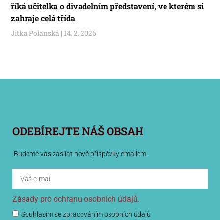
říká učitelka o divadelním představení, ve kterém si
zahraje celá třída
Jitka Polanská
14. 2. 2026
ODEBÍREJTE NÁŠ OBSAH
Budeme vás zasílat nové příspěvky emailem.
Zásady pro ochranu osobních údajů.
Souhlasím se zpracováním osobních údajů