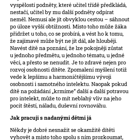
vyspělostí podněty, které učitel třídě předkládá,
nestačí, učitel by mu další podněty odpírat
neměl. Nemusí ale jít obvyklou cestou – sáhnout
po úloze vyšší obtížnosti. Místo toho může žáka
přidržet u toho, co se probírá, a vést ho k tomu,
že zajímavé může být ne jít dál, ale hlouběji.
Navést dítě na poznání, že lze pokojněji zůstat
u jednoho předmětu, u jednoho tématu, u jedné
věci, a přesto se nenudit. Je to zdravé nejen pro
rozvoj osobnosti dítěte. Zpomalení myšlení totiž
vede k lepšímu a harmoničtějšímu vývoji
osobnosti i samotného intelektu. Naopak pokud
dítě na požádání „krmíme“ další a další potravou
pro intelekt, může to mít neblahý vliv na jeho
pocit štěstí, náladu, duševní rovnováhu.
Jak pracuji s nadanými dětmi já
Někdy je dobré nesnažit se okamžitě dítěti
vyhovět a místo toho spolu s ním prozkoumat,