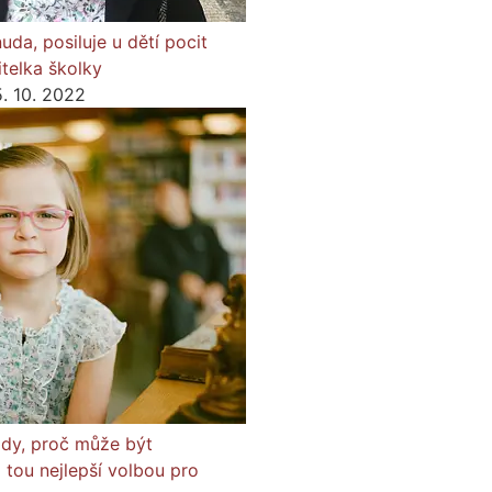
da, posiluje u dětí pocit
itelka školky
5. 10. 2022
ody, proč může být
 tou nejlepší volbou pro