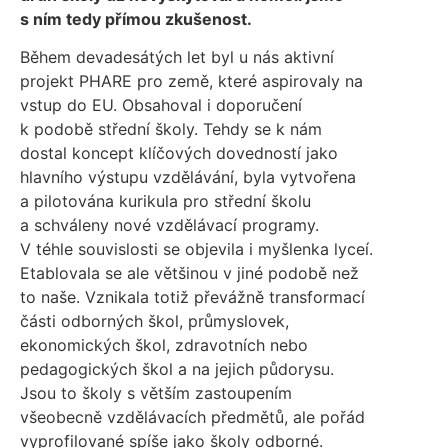
s ním tedy přímou zkušenost.
Během devadesátých let byl u nás aktivní
projekt PHARE pro země, které aspirovaly na
vstup do EU. Obsahoval i doporučení
k podobě střední školy. Tehdy se k nám
dostal koncept klíčových dovedností jako
hlavního výstupu vzdělávání, byla vytvořena
a pilotována kurikula pro střední školu
a schváleny nové vzdělávací programy.
V téhle souvislosti se objevila i myšlenka lyceí.
Etablovala se ale většinou v jiné podobě než
to naše. Vznikala totiž převážně transformací
části odborných škol, průmyslovek,
ekonomických škol, zdravotních nebo
pedagogických škol a na jejich půdorysu.
Jsou to školy s větším zastoupením
všeobecně vzdělávacích předmětů, ale pořád
vyprofilované spíše jako školy odborné.