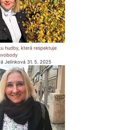
ku hudby, která respektuje
 svobody
vá Jelínková
31. 5. 2025