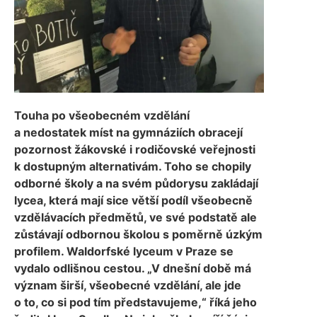
Touha po všeobecném vzdělání
a nedostatek míst na gymnáziích obracejí
pozornost žákovské i rodičovské veřejnosti
k dostupným alternativám. Toho se chopily
odborné školy a na svém půdorysu zakládají
lycea, která mají sice větší podíl všeobecně
vzdělávacích předmětů, ve své podstatě ale
zůstávají odbornou školou s poměrně úzkým
profilem. Waldorfské lyceum v Praze se
vydalo odlišnou cestou. „V dnešní době má
význam širší, všeobecné vzdělání, ale jde
o to, co si pod tím představujeme,“ říká jeho