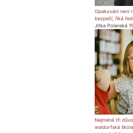
Opakování není nu
bezpečí, říká řed
Jitka Polanská
1
Nejméně tři dův
waldorfská škola