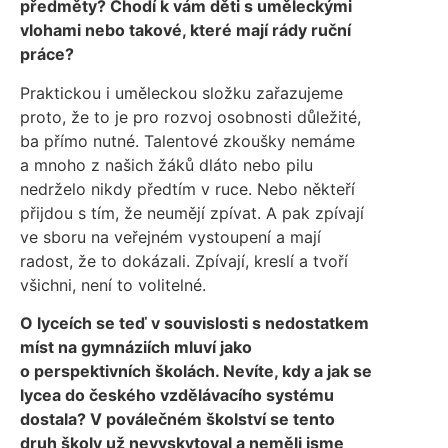
předměty? Chodí k vám děti s uměleckými
vlohami nebo takové, které mají rády ruční
práce?
Praktickou i uměleckou složku zařazujeme
proto, že to je pro rozvoj osobnosti důležité,
ba přímo nutné. Talentové zkoušky nemáme
a mnoho z našich žáků dláto nebo pilu
nedrželo nikdy předtím v ruce. Nebo někteří
přijdou s tím, že neumějí zpívat. A pak zpívají
ve sboru na veřejném vystoupení a mají
radost, že to dokázali. Zpívají, kreslí a tvoří
všichni, není to volitelné.
O lyceích se teď v souvislosti s nedostatkem
míst na gymnáziích mluví jako
o perspektivních školách. Nevíte, kdy a jak se
lycea do českého vzdělávacího systému
dostala? V poválečném školství se tento
druh školy už nevyskytoval a neměli jsme