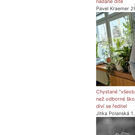
nadané dítě
Pavel Kraemer
2
Chystané “všeob
než odborné školy
diví se ředitel
Jitka Polanská
1