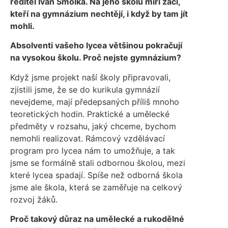
ředitel Ivan Smolka. Na jeho školu míří žáci,
kteří na gymnázium nechtějí, i když by tam jít
mohli.
Absolventi vašeho lycea většinou pokračují
na vysokou školu. Proč nejste gymnázium?
Když jsme projekt naší školy připravovali,
zjistili jsme, že se do kurikula gymnázií
nevejdeme, mají předepsaných příliš mnoho
teoretických hodin. Praktické a umělecké
předměty v rozsahu, jaký chceme, bychom
nemohli realizovat. Rámcový vzdělávací
program pro lycea nám to umožňuje, a tak
jsme se formálně stali odbornou školou, mezi
které lycea spadají. Spíše než odborná škola
jsme ale škola, která se zaměřuje na celkový
rozvoj žáků.
Proč takový důraz na umělecké a rukodělné