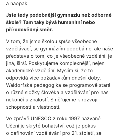
a naopak.
Jste tedy podobnější gymnáziu než odborné
škole? Tam taky bývá humanitní nebo
přírodovědný směr.
V tom, že jsme školou spíše všeobecně
vzdělávací, se gymnáziím podobáme, ale naše
představa o tom, co je všeobecné vzdělání, je
jiná, širší. Poskytujeme komplexnější, nejen
akademické vzdělání. Myslím si, že to
odpovídá více požadavkům dnešní doby.
Waldorfská pedagogika se programově stará
o různé složky člověka a vzdělávání pro nás
nekončí u znalostí. Směřujeme k rozvoji
schopností a vlastností.
Ve zprávě UNESCO z roku 1997 nazvané
Učení je skryté bohatství, což je pokus
o definování vzdělávání pro 21. století, se