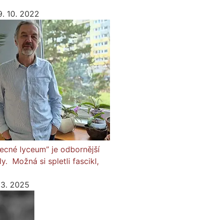
9. 10. 2022
ecné lyceum” je odbornější
. Možná si spletli fascikl,
. 3. 2025