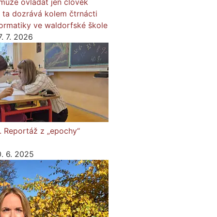
j může ovládat jen člověk
; ta dozrává kolem čtrnácti
informatiky ve waldorfské škole
7. 7. 2026
. Reportáž z „epochy“
0. 6. 2025