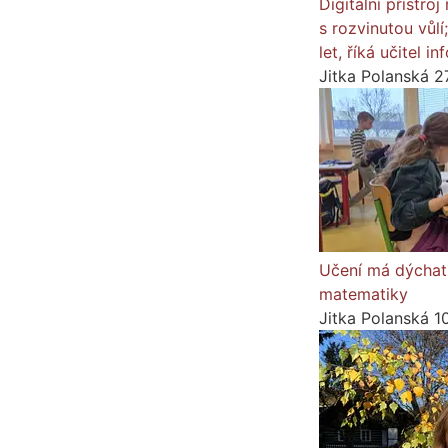
Digitální přístro
s rozvinutou vůlí
let, říká učitel 
Jitka Polanská
2
Učení má dýchat
matematiky
Jitka Polanská
1