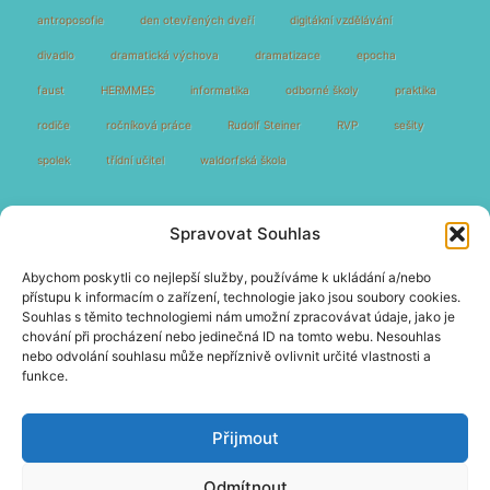
antroposofie
den otevřených dveří
digitákní vzdělávání
divadlo
dramatická výchova
dramatizace
epocha
faust
HERMMES
informatika
odborné školy
praktika
rodiče
ročníková práce
Rudolf Steiner
RVP
sešity
spolek
třídní učitel
waldorfská škola
Spravovat Souhlas
Abychom poskytli co nejlepší služby, používáme k ukládání a/nebo
přístupu k informacím o zařízení, technologie jako jsou soubory cookies.
Souhlas s těmito technologiemi nám umožní zpracovávat údaje, jako je
chování při procházení nebo jedinečná ID na tomto webu. Nesouhlas
nebo odvolání souhlasu může nepříznivě ovlivnit určité vlastnosti a
funkce.
Přijmout
Odmítnout