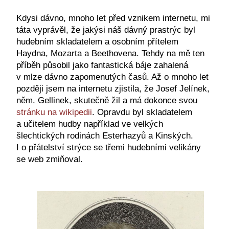
Kdysi dávno, mnoho let před vznikem internetu, mi
táta vyprávěl, že jakýsi náš dávný prastrýc byl
hudebním skladatelem a osobním přítelem
Haydna, Mozarta a Beethovena. Tehdy na mě ten
příběh působil jako fantastická báje zahalená
v mlze dávno zapomenutých časů. Až o mnoho let
později jsem na internetu zjistila, že Josef Jelínek,
něm. Gellinek, skutečně žil a má dokonce svou
stránku na wikipedii
. Opravdu byl skladatelem
a učitelem hudby například ve velkých
šlechtických rodinách Esterhazyů a Kinských.
I o přátelství strýce se třemi hudebními velikány
se web zmiňoval.