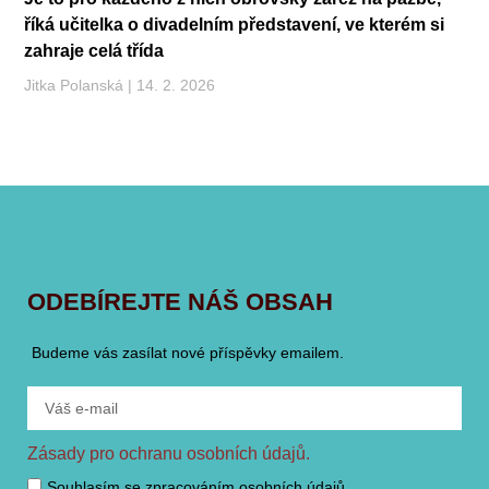
říká učitelka o divadelním představení, ve kterém si
zahraje celá třída
Jitka Polanská
14. 2. 2026
ODEBÍREJTE NÁŠ OBSAH
Budeme vás zasílat nové příspěvky emailem.
Zásady pro ochranu osobních údajů.
Souhlasím se zpracováním osobních údajů