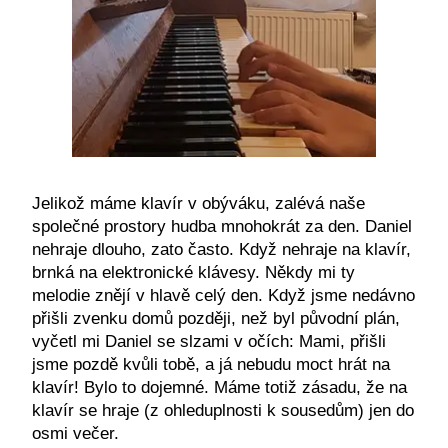
Jelikož máme klavír v obýváku, zalévá naše
společné prostory hudba mnohokrát za den. Daniel
nehraje dlouho, zato často. Když nehraje na klavír,
brnká na elektronické klávesy. Někdy mi ty
melodie znějí v hlavě celý den. Když jsme nedávno
přišli zvenku domů později, než byl původní plán,
vyčetl mi Daniel se slzami v očích: Mami, přišli
jsme pozdě kvůli tobě, a já nebudu moct hrát na
klavír! Bylo to dojemné. Máme totiž zásadu, že na
klavír se hraje (z ohleduplnosti k sousedům) jen do
osmi večer.