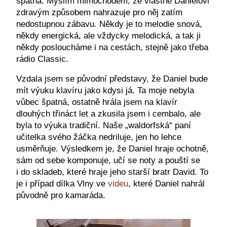
špatná. Myslím mimochodem, že vlastně Danielovi
zdravým způsobem nahrazuje pro něj zatím
nedostupnou zábavu. Někdy je to melodie snová,
někdy energická, ale vždycky melodická, a tak ji
někdy posloucháme i na cestách, stejně jako třeba
rádio Classic.
Vzdala jsem se původní představy, že Daniel bude
mít výuku klavíru jako kdysi já. Ta moje nebyla
vůbec špatná, ostatně hrála jsem na klavír
dlouhých třináct let a zkusila jsem i cembalo, ale
byla to výuka tradiční. Naše „waldorfská“ paní
učitelka svého žáčka nedriluje, jen ho lehce
usměrňuje. Výsledkem je, že Daniel hraje ochotně,
sám od sebe komponuje, učí se noty a pouští se
i do skladeb, které hraje jeho starší bratr David. To
je i případ dílka Vlny ve
videu
, které Daniel nahrál
původně pro kamaráda.