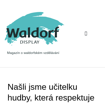
Pohled na věc
Očima rodiče
Magazín o waldorfském vzdělávání
Našli jsme učitelku
hudby, která respektuje