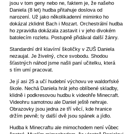
jsou v tom geny nebo ne, faktem je, že našeho
Daniela (8 let) hudba přitahuje doslova od
narození. Už jako několikadenní miminko ho
dokázal zklidnit Bach i Mozart. Orchestrální hudba
ho zpravidla dokázala zastavit i v jeho divokém
batolecím rozletu. Postupně přidával další žánry.
Standardní dril klavírní školičky v ZUŠ Daniela
nezaujal. Je živelný, chce svobodu. Shodou
šťastných náhod jsme našli paní učitelku, která
s tím umí pracovat.
Je jí asi 25 a učí hudební výchovu ve waldorfské
škole. Nechá Daniela hrát jeho oblíbené skladby,
klidně i podkresovou hudbu k videohře Minecraft.
Videohru samotnou ale Daniel ještě nehraje.
Obrazovky jsou jedna ze tří věcí, kde hranice
držím pevně; ty další dvě jsou spánek a jídlo.
Hudba k Minecraftu ale mimochodem není vůbec